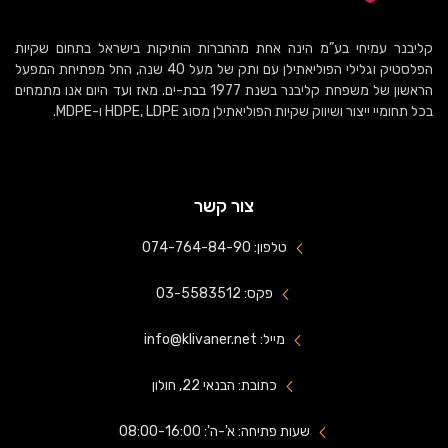
קליבנר עמיחי בע”מ הינה אחת מהחברות הותיקות בישראל בתחום שקיות
הפלסטיק וגלילי הפוליאתילן עם ותק של מעל 40 שנה, החל מפתיחת המפעל
הראשון של משפחת קליבנר בשנת 1977 בבת-ים. מאז ועד היום אנו מתמחים
בכל תחומיי ייצור ושיווק שקיות הפוליאתילן מסוג HDPE, LDPE ו-MDPE.
צור קשר
טלפון: 074-764-84-90
פקס: 03-5583512
מייל: info@klivaner.net
כתובת: הבנאי 22, חולון
שעות פתיחה: א'-ה': 08:00-16:00