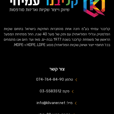
קליבנר עמיחי בע”מ הינה אחת מהחברות הותיקות בישראל בתחום שקיות
הפלסטיק וגלילי הפוליאתילן עם ותק של מעל 40 שנה, החל מפתיחת המפעל
הראשון של משפחת קליבנר בשנת 1977 בבת-ים. מאז ועד היום אנו מתמחים
בכל תחומיי ייצור ושיווק שקיות הפוליאתילן מסוג HDPE, LDPE ו-MDPE.
צור קשר
טלפון: 074-764-84-90
פקס: 03-5583512
מייל: info@klivaner.net