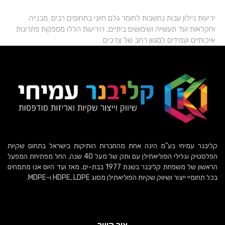
יריעות ניילון עבות נחשבות לחומר גלם חיוני בתחומים רבים. מבנייה
וחקלאות ועד תעשייה ושימושים ביתיים, היריעות הללו מספקות פתרונות
איכותיים ועמידים למגוון רחב של צרכים.
קליבנר עמיחי בע”מ הינה אחת מהחברות הותיקות בישראל בתחום שקיות
הפלסטיק וגלילי הפוליאתילן עם ותק של מעל 40 שנה, החל מפתיחת המפעל
הראשון של משפחת קליבנר בשנת 1977 בבת-ים. מאז ועד היום אנו מתמחים
בכל תחומיי ייצור ושיווק שקיות הפוליאתילן מסוג HDPE, LDPE ו-MDPE.
צור קשר