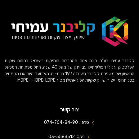
קליבנר עמיחי בע”מ הינה אחת מהחברות הותיקות בישראל בתחום שקיות
הפלסטיק וגלילי הפוליאתילן עם ותק של מעל 40 שנה, החל מפתיחת המפעל
הראשון של משפחת קליבנר בשנת 1977 בבת-ים. מאז ועד היום אנו מתמחים
בכל תחומיי ייצור ושיווק שקיות הפוליאתילן מסוג HDPE, LDPE ו-MDPE.
צור קשר
טלפון: 074-764-84-90
פקס: 03-5583512