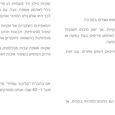
שקיות ניילון חד פעמיות הן פ
כלל לאחסון אשפה. אבל, עם הז
לכך היא שלא ניתן למחזר אותם 
שים שגרים בסביבה.
המאפיינים העיקריים של שקיות
ויות, אך ישנן סיבות חשובות
טיפול ספציפיות, תכונות חוזק מ
אחסון פריטים בעת נסיעה או
מופחתות בהשוואה לחומרים אח
סיעה.
שקיות אשפה עבות מפלסטיק מוע
פריטים דומים אחרים. עם זאת,
פירוק המסייע בשיפור איכות האוו
אנו בחברת “קליבנר עמיחי” מת
מעל ל- 40 שנה אנחנו מספקים ללקוחותינו מוצרים מקצועיים במחירים תחרותיים.
 הם ניתנים למחזור בקלות, אך