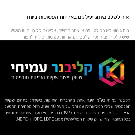
איך לשלב מיתוג יעיל גם באריזות הפשוטות ביותר
מיתוג הוא לא רק לוגו יפה או אתר מרשים, אלא גם כל חוויה או מפגש
שיש ללקוח עם העסק שלכם. גם אריזות פשוטות יכולות להפוך
קליבנר עמיחי בע”מ הינה אחת מהחברות הותיקות בישראל בתחום שקיות
הפלסטיק וגלילי הפוליאתילן עם ותק של מעל 40 שנה, החל מפתיחת המפעל
הראשון של משפחת קליבנר בשנת 1977 בבת-ים. מאז ועד היום אנו מתמחים
בכל תחומיי ייצור ושיווק שקיות הפוליאתילן מסוג HDPE, LDPE ו-MDPE.