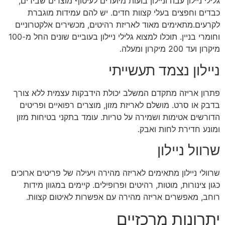
גלילי ניילון עבה וניילון בועות מיועדים לעיטוף מוצרים שבירים,
כבדים וחפצים בעלי קצוות חדים. יש להם עמידות מוגברת
לקרעים.מתאימים מאוד לאריזת רהיטים, מכשירים אלקטרוניים
וחומרי בניין. תוכלו למצוא גלילי ניילון בעוביים שונים החל מ-100
מיקרון ועד 200 מיקרון ומעלה.
ניילון נצמד תעשייתי
פתרון אריזה מתקדם המשלב יכולת הידבקות עצמית ללא צורך
בדבק או סרט. מושלם לאריזת מזון, מוצרים רפואיים ופריטים
הדורשים אטימות ושמירה על טריות. עומד בתקני בטיחות מזון
ומונע חדירת לחות ואבק.
שרוול ניילון
שרוולי ניילון מתאימים לאריזה מהירה ויעילה של פריטים ארוכים
כגון צינורות, מוטות, רהיטים ופרופילים. קיימים במגוון מידות
רוחב, מאפשרים אריזה מהירה עם אפשרות לאיטום קצוות.
יתרונות מרכזיים