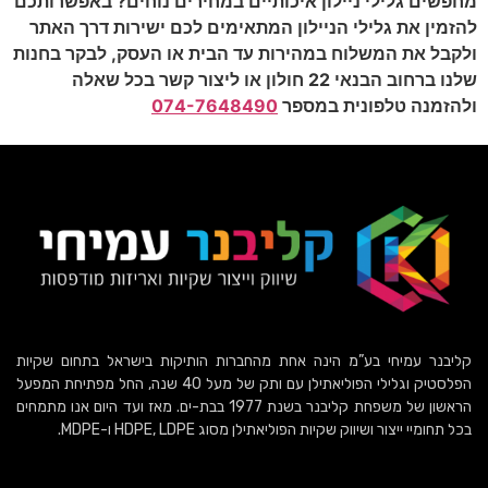
מחפשים גלילי ניילון איכותיים במחירים נוחים? באפשרותכם
להזמין את גלילי הניילון המתאימים לכם ישירות דרך האתר
ולקבל את המשלוח במהירות עד הבית או העסק, לבקר בחנות
שלנו ברחוב הבנאי 22 חולון או ליצור קשר בכל שאלה
ולהזמנה טלפונית במספר
074-7648490
קליבנר עמיחי בע”מ הינה אחת מהחברות הותיקות בישראל בתחום שקיות
הפלסטיק וגלילי הפוליאתילן עם ותק של מעל 40 שנה, החל מפתיחת המפעל
הראשון של משפחת קליבנר בשנת 1977 בבת-ים. מאז ועד היום אנו מתמחים
בכל תחומיי ייצור ושיווק שקיות הפוליאתילן מסוג HDPE, LDPE ו-MDPE.