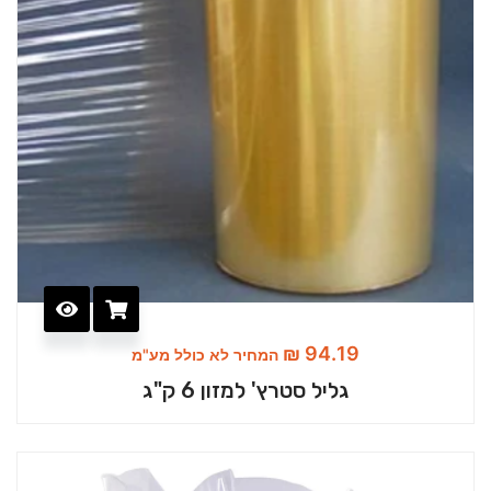
₪
94.19
המחיר לא כולל מע"מ
גליל סטרץ' למזון 6 ק"ג