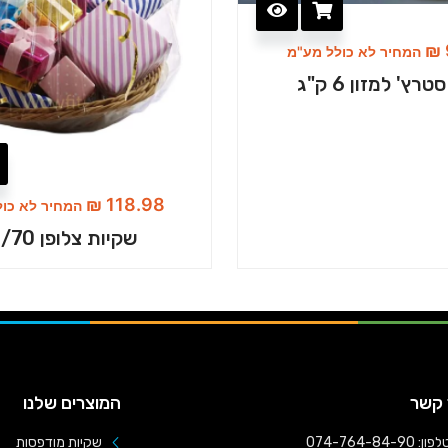
₪
המחיר לא כולל מע"מ
טרץ' למזון 6 ק"ג
₪
118.98
המחיר לא כול
שקיות צלופן 60/70
 קשר
המוצרים שלנו
פון: 074-764-84-90
שקיות מודפסות