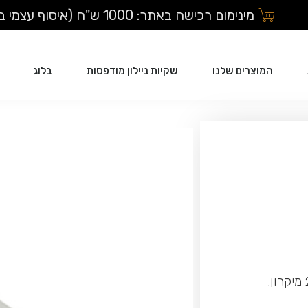
מינימום רכישה באתר: 1000 ש"ח (איסוף עצמי בלבד)
המוצרים שלנו
שקיות ניילון מודפסות
בלוג
סטרץ ידני 50 ס”מ 3KG לגליל 300 גרם ליבה, עובי 23 מיקרון.