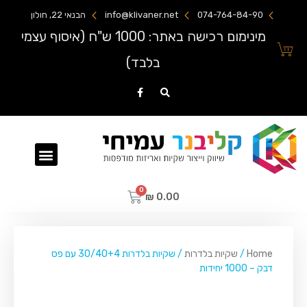
074-764-84-90
info@klivaner.net
הבנאי 22, חולון
מינימום רכישה באתר: 1000 ש"ח (איסוף עצמי
בלבד)
שקיות ניילון מודפסות
₪
0.00
Home
/
שקיות בלדרות
/ שקיות בלדרות 30/40+4 עם פס
דבק – 1000 יחידות