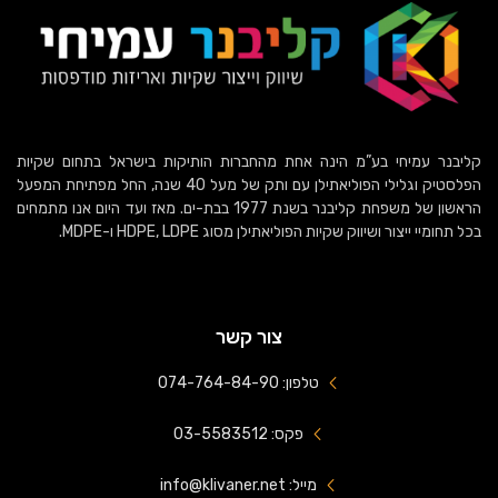
קליבנר עמיחי בע”מ הינה אחת מהחברות הותיקות בישראל בתחום שקיות
הפלסטיק וגלילי הפוליאתילן עם ותק של מעל 40 שנה, החל מפתיחת המפעל
הראשון של משפחת קליבנר בשנת 1977 בבת-ים. מאז ועד היום אנו מתמחים
בכל תחומיי ייצור ושיווק שקיות הפוליאתילן מסוג HDPE, LDPE ו-MDPE.
צור קשר
טלפון: 074-764-84-90
פקס: 03-5583512
מייל: info@klivaner.net