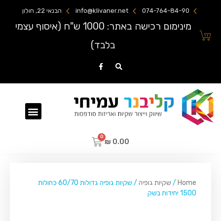
074-764-84-90
info@klivaner.net
הבנאי 22, חולון
מינימום רכישה באתר: 1000 ש"ח (איסוף עצמי
בלבד)
שקיות ניילון מודפסות
₪
0.00
Home
/
שקיות גופיה
/ שקיות גופיה גדולות 60/70 כחולות
1500 יחידות בשק