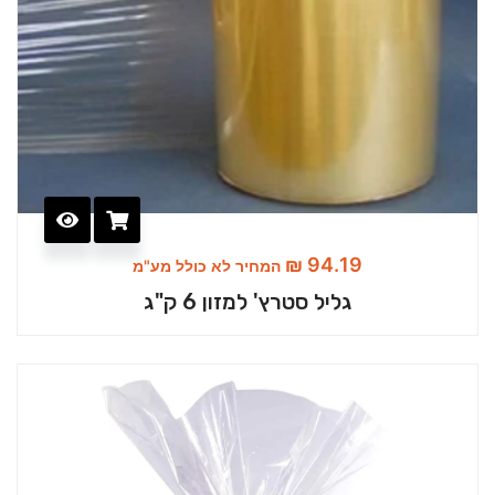
₪
94.19
המחיר לא כולל מע"מ
גליל סטרץ' למזון 6 ק"ג