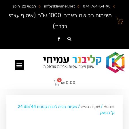
074-764-84-90
info@klivaner.net
הבנאי 22, חולון
מינימום רכישה באתר: 1000 ש"ח (איסוף עצמי
בלבד)
שקיות ניילון מודפסות
₪
0.00
Home
/
שקיות גופיה
/ שקיות גופיה לבנות קטנות 35/44 24
ק”ג בשק