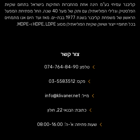
קליבנר עמיחי בע”מ הינה אחת מהחברות הותיקות בישראל בתחום שקיות
הפלסטיק וגלילי הפוליאתילן עם ותק של מעל 40 שנה, החל מפתיחת המפעל
הראשון של משפחת קליבנר בשנת 1977 בבת-ים. מאז ועד היום אנו מתמחים
בכל תחומיי ייצור ושיווק שקיות הפוליאתילן מסוג HDPE, LDPE ו-MDPE.
צור קשר
טלפון: 074-764-84-90
פקס: 03-5583512
מייל: info@klivaner.net
כתובת: הבנאי 22, חולון
שעות פתיחה: א'-ה': 08:00-16:00