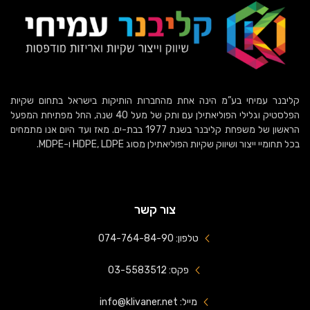
קליבנר עמיחי בע”מ הינה אחת מהחברות הותיקות בישראל בתחום שקיות
הפלסטיק וגלילי הפוליאתילן עם ותק של מעל 40 שנה, החל מפתיחת המפעל
הראשון של משפחת קליבנר בשנת 1977 בבת-ים. מאז ועד היום אנו מתמחים
בכל תחומיי ייצור ושיווק שקיות הפוליאתילן מסוג HDPE, LDPE ו-MDPE.
צור קשר
טלפון: 074-764-84-90
פקס: 03-5583512
מייל: info@klivaner.net