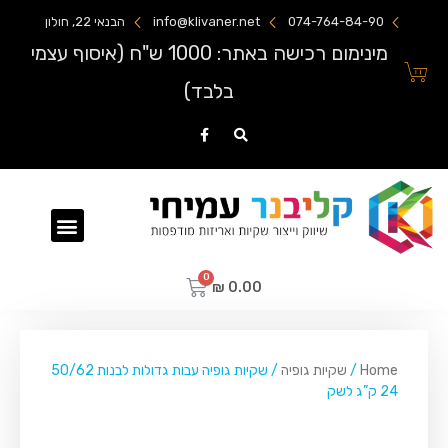
074-764-84-90
info@klivaner.net
הבנאי 22, חולון
מינימום רכישה באתר: 1000 ש"ח (איסוף עצמי
בלבד)
שקיות ניילון מודפסות
₪
0.00
Home
/
שקיות גופיה
/ שקיות גופיה עבות גדולות לבנות 50/62
24 ק”ג לשק