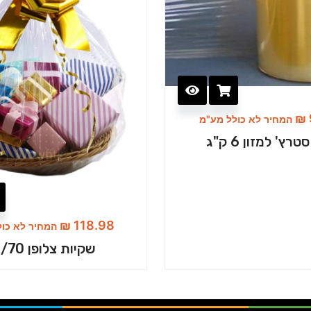
₪
המחיר לא כולל מע"מ
טרץ' למזון 6 ק"ג
₪
118.98
המחיר לא כול
שקיות צלופן 60/70