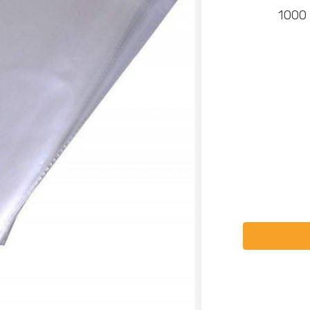
שקיות צלופן 15/20 עם פס דבק עובי 30 מיקרון. מכיל 1000