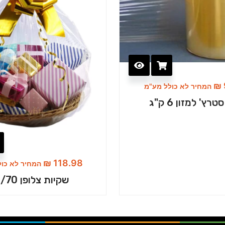
₪
המחיר לא כולל מע"מ
טרץ' למזון 6 ק"ג
₪
118.98
המחיר לא כול
שקיות צלופן 60/70