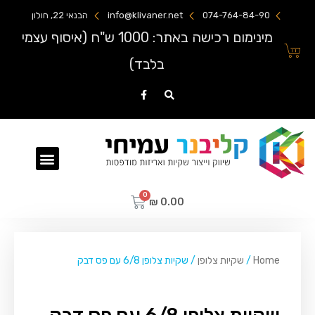
074-764-84-90
info@klivaner.net
הבנאי 22, חולון
מינימום רכישה באתר: 1000 ש"ח (איסוף עצמי
בלבד)
שקיות ניילון מודפסות
₪
0.00
Home
/
שקיות צלופן
/ שקיות צלופן 6/8 עם פס דבק