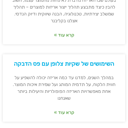
בעולם שבו האריזה מדברת לא פחות מהמוצר עצמו, חשוב
להבין כיצד מתבצע תהליך ייצור אריזות למוצרים – תהליך
שמשלב יצירתיות, טכנולוגיה, הבנה שיווקית ודיוק הנדסי.
אצלנו בקליבנר
קרא עוד »
השימושים של שקיות צלופן עם פס הדבקה
במהלך השנים, למדנו עד כמה אריזה יכולה להשפיע על
חווית הלקוח, על תדמית המותג ועל שמירת איכות המוצר.
אחת מאפשרויות האריזה הפופולריות והיעילות ביותר
שאנחנו
קרא עוד »