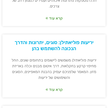
הללו מספקות פתרונות איכותיים ועמידים למגוון רחב של
צרכים.
קרא עוד »
יריעות פוליאתילן: סוגים, יתרונות והדרך
הנכונה להשתמש בהן
יריעות פוליאתילן משמשים ליישומים בתחומים שונים, החל
מחיפוי קרקע בחקלאות, דרך איטום מבנים וכלה באריזת
מזון. המאמר שלפניכם יעמיק בהבנת המאפיינים, הסוגים
והשימושים של יריעות
קרא עוד »