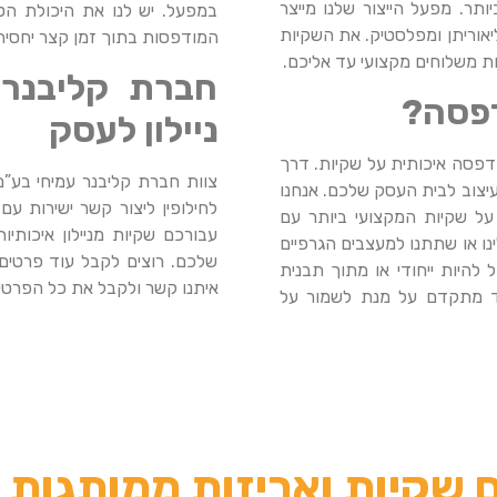
ותר. מפעל הייצור שלנו מייצר
במפעל. יש לנו את היכולת ה
אוריתן ומפלסטיק. את השקיות
המודפסות בתוך זמן קצר יחסית
ות משלוחים מקצועי עד אליכם.
חברת קליבנר 
דפסה?
ניילון לעסק
 הדפסה איכותית על שקיות. דרך
צוות חברת קליבנר עמיחי בע”מ 
יצוב לבית העסק שלכם. אנחנו
לחילופין ליצור קשר ישירות ע
ל שקיות המקצועי ביותר עם
עבורכם שקיות מניילון איכות
נו או שתתנו למעצבים הגרפיים
שלכם. רוצים לקבל עוד פרטים 
להיות ייחודי או מתוך תבנית
איתנו קשר ולקבל את כל הפרטי
 מתקדם על מנת לשמור על
שקיות ואריזות ממותגות