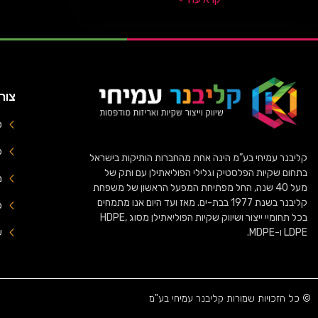
צור
טל
פק
קליבנר עמיחי בע”מ הינה אחת מהחברות הותיקות בישראל
בתחום שקיות הפלסטיק וגלילי הפוליאתילן עם ותק של
מיי
מעל 40 שנה, החל מפתיחת המפעל הראשון של משפחת
קליבנר בשנת 1977 בבת-ים. מאז ועד היום אנו מתמחים
כ
בכל תחומיי ייצור ושיווק שקיות הפוליאתילן מסוג HDPE,
LDPE ו-MDPE.
ש
© כל הזכויות שמורות קליבנר עמיחי בע"מ