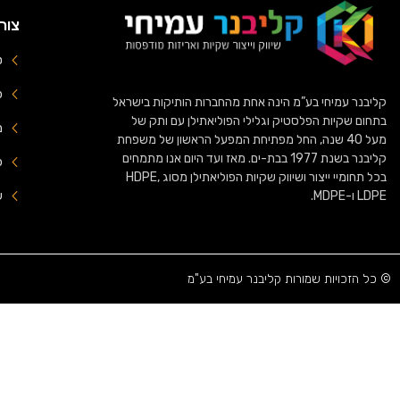
צור
טל
פק
קליבנר עמיחי בע”מ הינה אחת מהחברות הותיקות בישראל
בתחום שקיות הפלסטיק וגלילי הפוליאתילן עם ותק של
מיי
מעל 40 שנה, החל מפתיחת המפעל הראשון של משפחת
קליבנר בשנת 1977 בבת-ים. מאז ועד היום אנו מתמחים
כ
בכל תחומיי ייצור ושיווק שקיות הפוליאתילן מסוג HDPE,
LDPE ו-MDPE.
ש
© כל הזכויות שמורות קליבנר עמיחי בע"מ